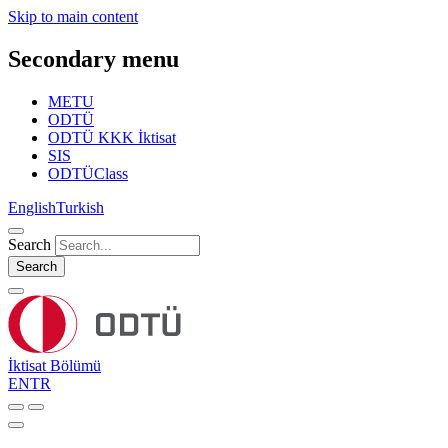
Skip to main content
Secondary menu
METU
ODTÜ
ODTÜ KKK İktisat
SIS
ODTÜClass
English
Turkish
Search
Search
İktisat Bölümü
EN
TR