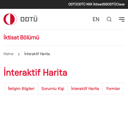
Secondary menu
Skip to main content
ODTÜ
ODTÜ KKK İktisat
SIS
ODTÜClass
EN
İktisat Bölümü
Home
İnteraktif Harita
İnteraktif Harita
İletişim Bilgileri
Sorumlu Kişi
İnteraktif Harita
Formlar