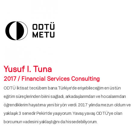
Yusuf I. Tuna
2017 / Financial Services Consulting
ODTÜ İktisat tecrübem bana Türkiye'de erişebileceğim en üstün
eğitim süreçlerinden birini sağladı, arkadaşlarımdan ve hocalarımdan
öğrendiklerim hayatıma yeni bir yön verdi. 2017 yılında mezun oldum ve
yaklaşık 3 senedir Pekin'de yaşıyorum. Yavaş yavaş ODTÜ'ye olan
borcumun vadesini yaklaştığını da hissedebiliyorum.