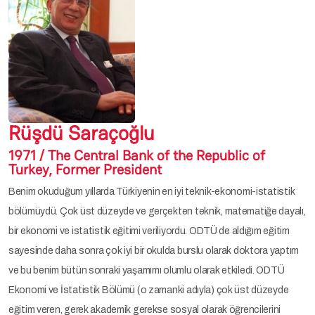
Rüşdü Saraçoğlu
1971 / The Central Bank of the Republic of
Turkey, Former President
Benim okuduğum yıllarda Türkiyenin en iyi teknik-ekonomi-istatistik
bölümüydü. Çok üst düzeyde ve gerçekten teknik, matematiğe dayalı,
bir ekonomi ve istatistik eğitimi veriliyordu. ODTÜ de aldığım eğitim
sayesinde daha sonra çok iyi bir okulda burslu olarak doktora yaptım
ve bu benim bütün sonraki yaşamımı olumlu olarak etkiledi. ODTÜ
Ekonomi ve İstatistik Bölümü (o zamanki adıyla) çok üst düzeyde
eğitim veren, gerek akademik gerekse sosyal olarak öğrencilerini