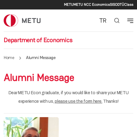
Secondary menu
Skip to main content
METU
METU NCC Economics
SIS
ODTÜClass
TR
Department of Economics
Home
Alumni Message
Alumni Message
Dear METU Econ graduate, if you would like to share your METU
experience with us,
please use the form here.
Thanks!