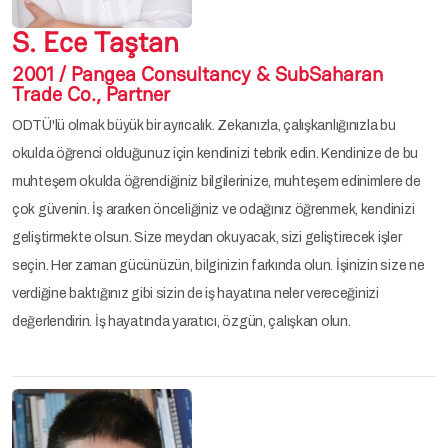
S. Ece Taştan
2001 / Pangea Consultancy & SubSaharan
Trade Co., Partner
ODTÜ'lü olmak büyük bir ayrıcalık. Zekanızla, çalışkanlığınızla bu
okulda öğrenci olduğunuz için kendinizi tebrik edin. Kendinize de bu
muhteşem okulda öğrendiğiniz bilgilerinize, muhteşem edinimlere de
çok güvenin. İş ararken önceliğiniz ve odağınız öğrenmek, kendinizi
geliştirmekte olsun. Size meydan okuyacak, sizi geliştirecek işler
seçin. Her zaman gücünüzün, bilginizin farkında olun. İşinizin size ne
verdiğine baktığınız gibi sizin de iş hayatına neler vereceğinizi
değerlendirin. İş hayatında yaratıcı, özgün, çalışkan olun.