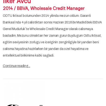
İlker Avcu
2014 / BBVA, Wholesale Credit Manager
ODTU Iktisat bolumunden 2014 yilinda mezun oldum. Garanti
Bankasi´nda 4 yil calistiktan sonra Haziran 2018´de Madrid´deki BBVA
Genel Mudurluk´te Wholesale Credit Manager olarak calismaya
basladim. Mezunu olmaktan her zaman gurur duydugum Odtu Iktisat,
egitim seviyesinin zorlugu ve iceriginin zenginligiyle bir yandan beni
calisma hayatina hazirlarken bir yandan da ozel hayatima ve
entellektuel birikimime katki sagladi.
Continue reading...