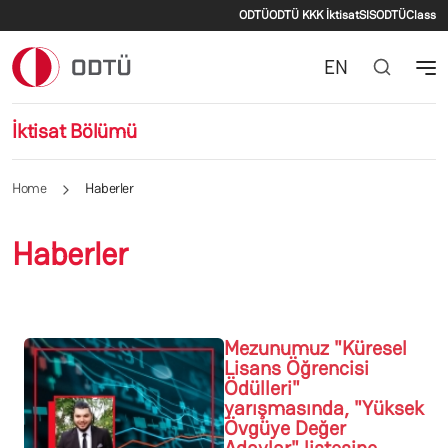
Secondary menu
Skip to main content
ODTÜ
ODTÜ KKK İktisat
SIS
ODTÜClass
EN
İktisat Bölümü
Home
Haberler
Haberler
Mezunumuz "Küresel
Lisans Öğrencisi
Ödülleri"
yarışmasında, "Yüksek
Övgüye Değer