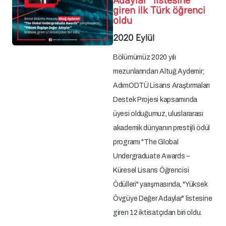
Adaylar" listesine
giren ilk Türk öğrenci
oldu
2020 Eylül
Bölümümüz 2020 yılı
mezunlarından Altuğ Aydemir;
AdımODTÜ Lisans Araştırmaları
Destek Projesi kapsamında
üyesi olduğumuz, uluslararası
akademik dünyanın prestijli ödül
programı "The Global
Undergraduate Awards –
Küresel Lisans Öğrencisi
Ödülleri" yarışmasında, "Yüksek
Övgüye Değer Adaylar" listesine
giren 12 iktisatçıdan biri oldu.