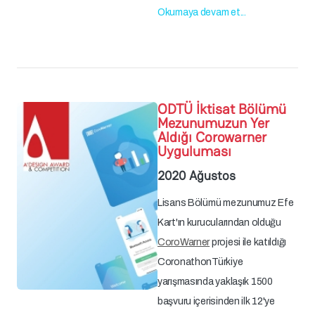
Okumaya devam et...
ODTÜ İktisat Bölümü
Mezunumuzun Yer
Aldığı Corowarner
Uyguluması
2020 Ağustos
Lisans Bölümü mezunumuz Efe
Kart'ın kurucularından olduğu
CoroWarner
projesi ile katıldığı
CoronathonTürkiye
yarışmasında yaklaşık 1500
başvuru içerisinden ilk 12'ye