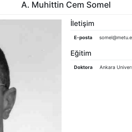
A. Muhittin Cem Somel
İletişim
E-posta
somel@metu.e
Eğitim
Doktora
Ankara Univer