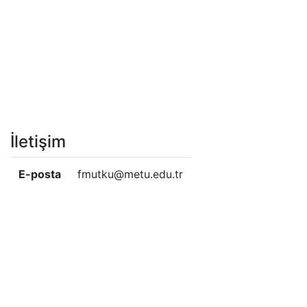
İletişim
E-posta
fmutku@metu.edu.tr