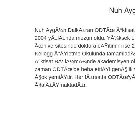
Nuh Ay
Nuh AygÃ¼n DalkÄ±ran ODTÃœ Ä°ktisat v
2004 yÄ±lÄ±nda mezun oldu. YÃ¼ksek L
Ãœniversitesinde doktora eÄŸitimini ise
Kellogg Ä°ÅŸletme Okulunda tamamladÄ±.
Ä°ktisat BÃ¶lÃ¼mÃ¼nde akademisyen ol
zaman ODTÃœ'de heba ettiÄŸi genÃ§lik 
Ã§ok yemiÅŸtir. Her fÄ±rsatta ODTÃœ'
Ã§alÄ±ÅŸmaktadÄ±r.